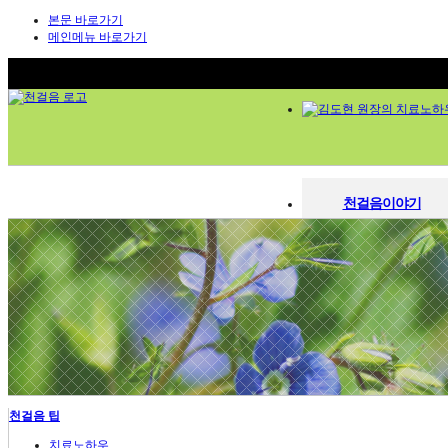
본문 바로가기
메인메뉴 바로가기
천걸음이야기
천걸음이야기
한의원소개
한의원소개
의료진 소개
의료진소개
김도현 원장의 치료노하우
청정한약 시스템
김도현 원장의 치료노하
시설 둘러보기
오시는 길
청정한약 시스템
척추관절
시설둘러보기
척추디스크
관절염
진료시간 / 오시는길
오십견
천걸음 팁
염좌인대질환
교통사고 후유증
치료노하우