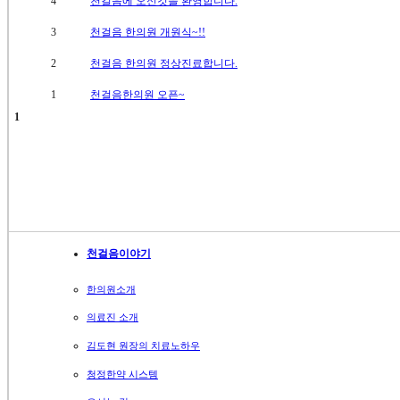
4
천걸음에 오신것을 환영합니다.
3
천걸음 한의원 개원식~!!
2
천걸음 한의원 정상진료합니다.
1
천걸음한의원 오픈~
1
천걸음이야기
한의원소개
의료진 소개
김도현 원장의 치료노하우
청정한약 시스템