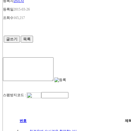
등록자
관리자
등록일
2015-03-26
조회수
165,217
글쓰기
목록
스팸방지코드 :
번호
제