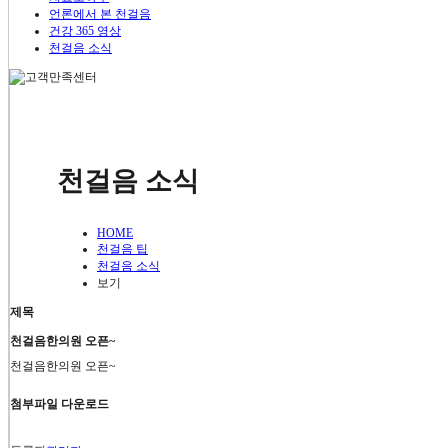
내과질환
언론에서 본 천걸음
소아질환
건강 365 영상
위장장애
천걸음 소식
대장질환
고혈압
당뇨병
천걸음 팁
여성질환
생리통
월경증후군 / 월경불순
치료노하우
난임 / 불임
천걸음 소식
갱년기
언론에서 본 천걸음
면역질환
비염과 축농증
건강365 영상
아토피
HOME
천걸음 소식
천걸음 팁
천걸음 팁
천걸음 소식
치료노하우
보기
언론에서 본 천걸음
건강 365 영상
제목
천걸음 소식
천걸음한의원 오픈~
천걸음한의원 오픈~
첨부파일 다운로드