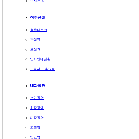
오시는 길
척추관절
척추디스크
관절염
오십견
염좌인대질환
교통사고 후유증
내과질환
소아질환
위장장애
대장질환
고혈압
당뇨병