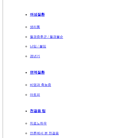
여성질환
생리통
월경증후군 / 월경불순
난임 / 불임
갱년기
면역질환
비염과 축농증
아토피
천걸음 팁
치료노하우
언론에서 본 천걸음