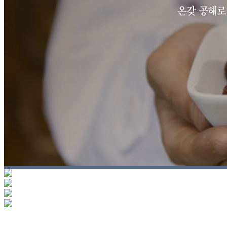
위장장애
대장질환
고혈압
당뇨병
천걸음 팁
여성질환
생리통
월경증후군 / 월경불순
치료노하우
난임 / 불임
갱년기
언론에서 본 천걸음
면역질환
비염과 축농증
건강365 영상
아토피
천걸음 소식
천걸음 팁
치료노하우
언론에서 본 천걸음
건강 365 영상
천걸음 소식