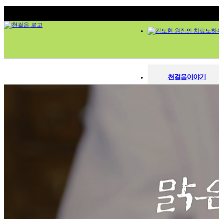
천걸음이야기
천걸음이야기
한의원소개
한의원소개
의료진 소개
의료진소개
김도현 원장의 치료노하우
청정한약 시스템
김도현 원장의 치료노하
시설 둘러보기
오시는 길
청정한약 시스템
척추관절
시설둘러보기
척추디스크
관절염
진료시간 / 오시는길
오십견
염좌인대질환
교통사고 후유증
내과질환
소아질환