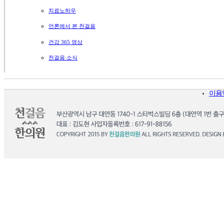
치료노하우
언론에서 본 천걸음
건강 365 영상
천걸음 소식
이용