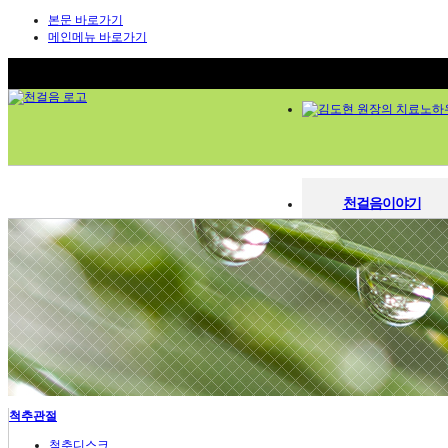
본문 바로가기
메인메뉴 바로가기
천걸음이야기
천걸음이야기
한의원소개
한의원소개
의료진 소개
의료진소개
김도현 원장의 치료노하우
청정한약 시스템
김도현 원장의 치료노하
시설 둘러보기
오시는 길
청정한약 시스템
척추관절
시설둘러보기
척추디스크
관절염
진료시간 / 오시는길
오십견
척추관절
염좌인대질환
교통사고 후유증
척추디스크