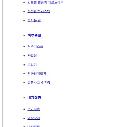
김도현 원장의 치료노하우
청정한약 시스템
오시는 길
척추관절
척추디스크
관절염
오십견
염좌인대질환
교통사고 후유증
내과질환
소아질환
위장장애
대장질환