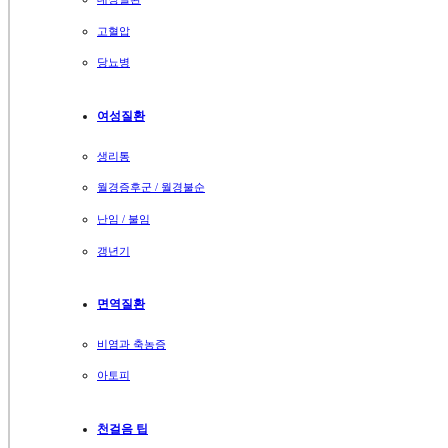
고혈압
당뇨병
여성질환
생리통
월경증후군 / 월경불순
난임 / 불임
갱년기
면역질환
비염과 축농증
아토피
천걸음 팁