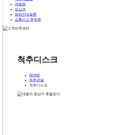
내과질환
관절염
소아질환
오십견
위장장애
염좌인대질환
대장질환
교통사고 후유증
고혈압
당뇨병
천걸음 팁
여성질환
생리통
월경증후군 / 월경불순
치료노하우
난임 / 불임
갱년기
언론에서 본 천걸음
척추디스크
면역질환
비염과 축농증
건강365 영상
아토피
천걸음 소식
천걸음 팁
HOME
척추관절
치료노하우
척추디스크
언론에서 본 천걸음
건강 365 영상
천걸음 소식