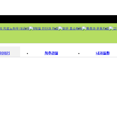
이야기
척추관절
내과질환
원소개
척추디스크
소아질환
진소개
관절염
위장장애
의 치료노하우
오십견
대장질환
 시스템
염좌인대질환
고혈압
러보기
교통사고휴유증
당뇨병
/ 오시는길