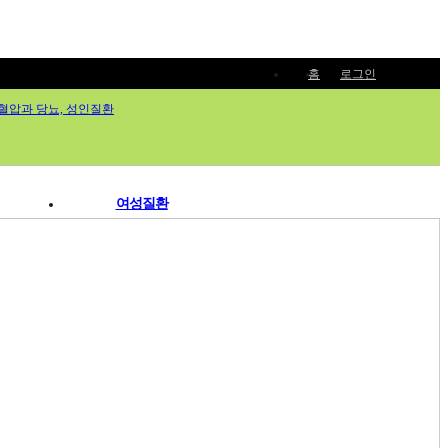
홈
로그인
여성질환
생리통
월경증후군 / 월경불순
난임 / 불임
갱년기
면역질환