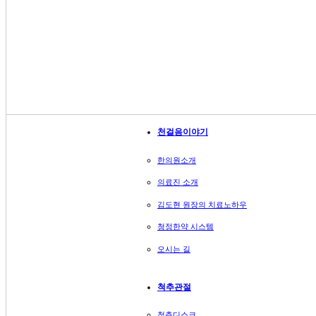
내과질환
소아질환
위장장애
대장질환
고혈압
당뇨병
천걸
여성질환
생리통
월경증후군 / 월경불순
치료
난임 / 불임
갱년기
천걸음이야기
언론에서 
면역질환
비염과 축농증
건강36
한의원소개
아토피
천걸음
천걸음 팁
의료진 소개
치료노하우
언론에서 본 천걸음
김도현 원장의 치료노하우
건강 365 영상
천걸음 소식
청정한약 시스템
오시는 길
척추관절
척추디스크