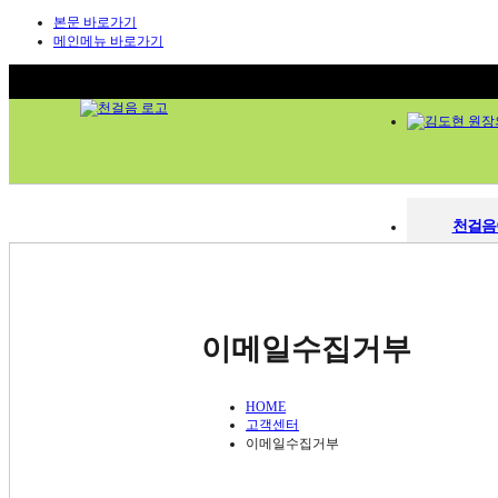
본문 바로가기
메인메뉴 바로가기
천걸음
천걸음이야기
한의
한의원소개
의료진 소개
의료
김도현 원장의 치료노하우
이메일수집거부
청정한약 시스템
김도현 원장
시설 둘러보기
오시는 길
청정한약
척추관절
HOME
시설둘
척추디스크
고객센터
관절염
이메일수집거부
진료시간 
오십견
염좌인대질환
교통사고 후유증