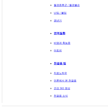
월경증후군 / 월경불순
난임 / 불임
갱년기
면역질환
비염과 축농증
아토피
천걸음 팁
치료노하우
언론에서 본 천걸음
건강 365 영상
천걸음 소식