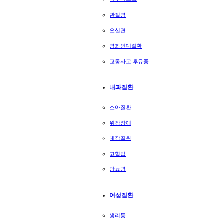
관절염
오십견
염좌인대질환
교통사고 후유증
내과질환
소아질환
위장장애
대장질환
고혈압
당뇨병
여성질환
생리통