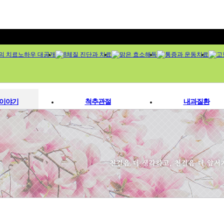
이야기
척추관절
내과질환
원소개
척추디스크
소아질환
진소개
관절염
위장장애
의 치료노하우
오십견
대장질환
 시스템
염좌인대질환
고혈압
러보기
교통사고휴유증
당뇨병
/ 오시는길