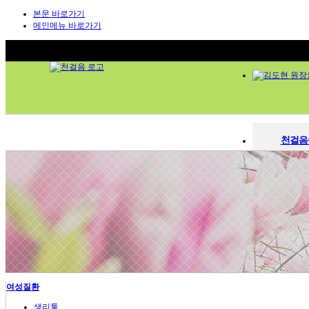
본문 바로가기
메인메뉴 바로가기
천걸음
천걸음이야기
한의
한의원소개
의료진 소개
의료
김도현 원장의 치료노하우
청정한약 시스템
김도현 원장
시설 둘러보기
오시는 길
청정한약
척추관절
시설둘
척추디스크
관절염
진료시간 
오십견
여성질환
염좌인대질환
교통사고 후유증
생리통