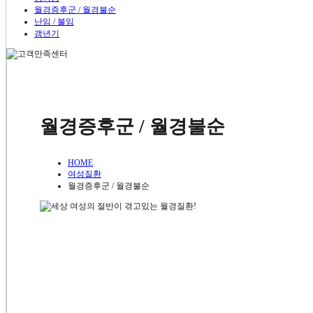
내과질환
월경증후군 / 월경불순
소아질환
난임 / 불임
위장장애
갱년기
대장질환
고혈압
당뇨병
천걸
여성질환
생리통
월경증후군 / 월경불순
치료
난임 / 불임
월경증후군 / 월경불순
갱년기
언론에서 
면역질환
비염과 축농증
건강36
아토피
HOME
천걸음
여성질환
천걸음 팁
월경증후군 / 월경불순
치료노하우
언론에서 본 천걸음
건강 365 영상
천걸음 소식