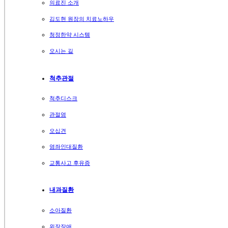
의료진 소개
김도현 원장의 치료노하우
청정한약 시스템
오시는 길
척추관절
척추디스크
관절염
오십견
염좌인대질환
교통사고 후유증
내과질환
소아질환
위장장애