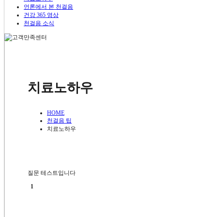
내과질환
언론에서 본 천걸음
소아질환
건강 365 영상
위장장애
천걸음 소식
대장질환
고혈압
당뇨병
천걸음 팁
여성질환
생리통
월경증후군 / 월경불순
치료노하우
난임 / 불임
치료노하우
갱년기
언론에서 본 천걸음
면역질환
비염과 축농증
건강365 영상
아토피
HOME
천걸음 소식
천걸음 팁
천걸음 팁
치료노하우
치료노하우
언론에서 본 천걸음
건강 365 영상
천걸음 소식
질문 테스트입니다
1