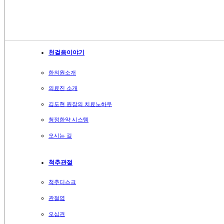
천걸음이야기
한의원소개
의료진 소개
김도현 원장의 치료노하우
청정한약 시스템
오시는 길
척추관절
척추디스크
관절염
오십견