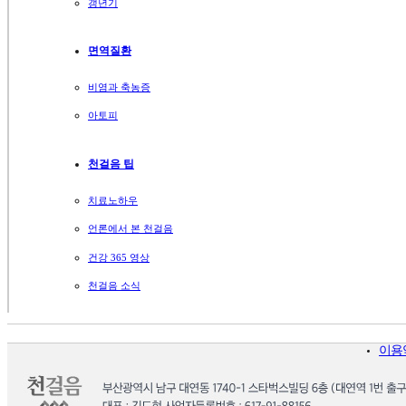
갱년기
면역질환
비염과 축농증
아토피
천걸음 팁
치료노하우
언론에서 본 천걸음
건강 365 영상
천걸음 소식
이용