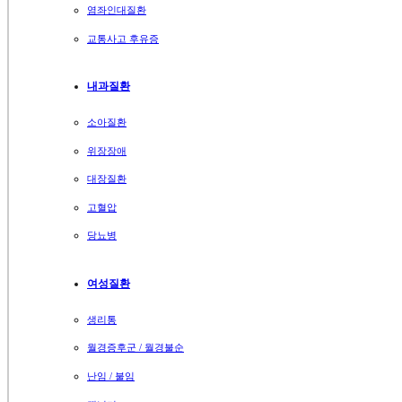
염좌인대질환
교통사고 후유증
내과질환
소아질환
위장장애
대장질환
고혈압
당뇨병
여성질환
생리통
월경증후군 / 월경불순
난임 / 불임