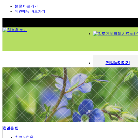
본문 바로가기
메인메뉴 바로가기
천걸음이야기
천걸음이야기
한의원소개
한의원소개
의료진 소개
의료진소개
김도현 원장의 치료노하우
청정한약 시스템
김도현 원장의 치료노하
시설 둘러보기
오시는 길
청정한약 시스템
척추관절
시설둘러보기
척추디스크
관절염
진료시간 / 오시는길
오십견
천걸음 팁
염좌인대질환
교통사고 후유증
치료노하우