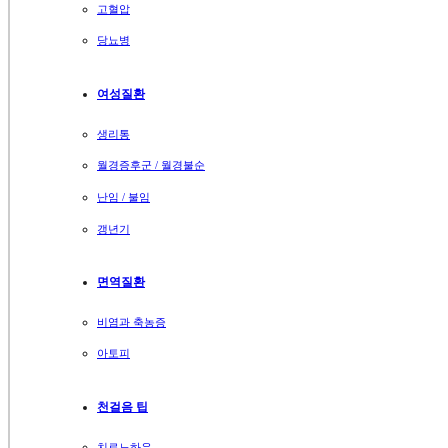
고혈압
당뇨병
여성질환
생리통
월경증후군 / 월경불순
난임 / 불임
갱년기
면역질환
비염과 축농증
아토피
천걸음 팁
치료노하우