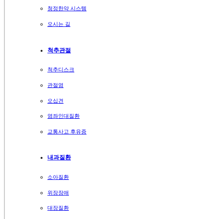
청정한약 시스템
오시는 길
척추관절
척추디스크
관절염
오십견
염좌인대질환
교통사고 후유증
내과질환
소아질환
위장장애
대장질환