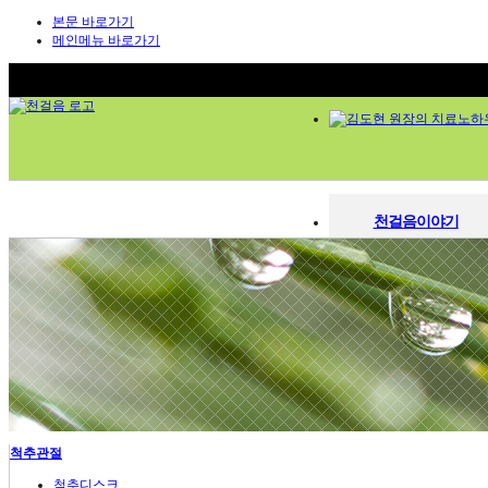
본문 바로가기
메인메뉴 바로가기
천걸음이야기
천걸음이야기
한의원소개
한의원소개
의료진 소개
의료진소개
김도현 원장의 치료노하우
청정한약 시스템
김도현 원장의 치료노하
시설 둘러보기
오시는 길
청정한약 시스템
척추관절
시설둘러보기
척추디스크
관절염
진료시간 / 오시는길
오십견
척추관절
염좌인대질환
교통사고 후유증
척추디스크