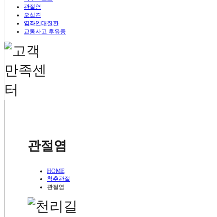
내과질환
관절염
소아질환
오십견
위장장애
염좌인대질환
대장질환
교통사고 후유증
고혈압
당뇨병
천걸음 팁
여성질환
생리통
월경증후군 / 월경불순
치료노하우
난임 / 불임
갱년기
언론에서 본 천걸음
면역질환
비염과 축농증
건강365 영상
아토피
천걸음 소식
천걸음 팁
치료노하우
언론에서 본 천걸음
관절염
건강 365 영상
천걸음 소식
HOME
척추관절
관절염